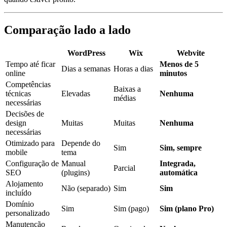
Comparação lado a lado
WordPress
Wix
Webvite
Tempo até ficar
Menos de 5
Dias a semanas
Horas a dias
online
minutos
Competências
Baixas a
técnicas
Elevadas
Nenhuma
médias
necessárias
Decisões de
design
Muitas
Muitas
Nenhuma
necessárias
Otimizado para
Depende do
Sim
Sim, sempre
mobile
tema
Configuração de
Manual
Integrada,
Parcial
SEO
(plugins)
automática
Alojamento
Não (separado)
Sim
Sim
incluído
Domínio
Sim
Sim (pago)
Sim (plano Pro)
personalizado
Manutenção