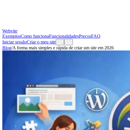
Webvite
Exemplos
Como funciona
Funcionalidades
Preços
FAQ
Iniciar sessão
Criar o meu site
Blog
/
A forma mais simples e rápida de criar um site em 2026