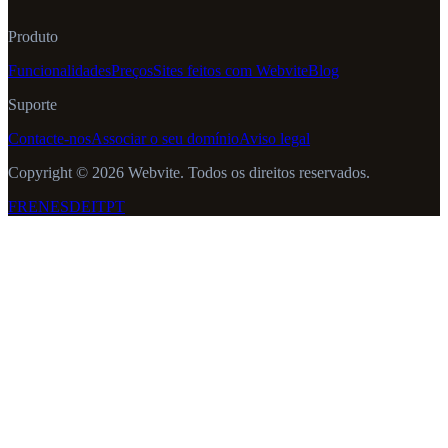
Produto
Funcionalidades
Preços
Sites feitos com Webvite
Blog
Suporte
Contacte-nos
Associar o seu domínio
Aviso legal
Copyright © 2026 Webvite. Todos os direitos reservados.
FR
EN
ES
DE
IT
PT