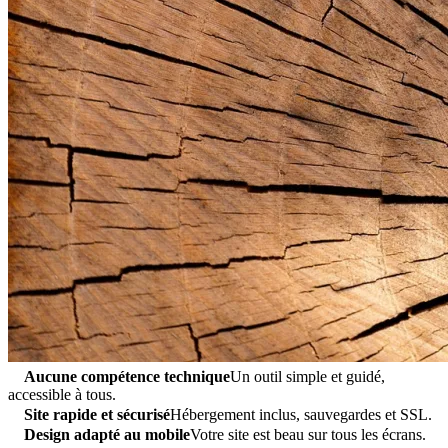
Aucune compétence technique
Un outil simple et guidé,
accessible à tous.
Site rapide et sécurisé
Hébergement inclus, sauvegardes et SSL.
Design adapté au mobile
Votre site est beau sur tous les écrans.