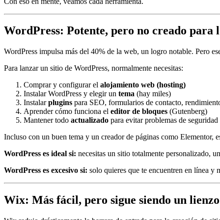
Con eso en mente, veamos cada herramienta.
WordPress: Potente, pero no creado para l
WordPress impulsa más del 40% de la web, un logro notable. Pero ese
Para lanzar un sitio de WordPress, normalmente necesitas:
Comprar y configurar el
alojamiento web (hosting)
Instalar WordPress y elegir un
tema
(hay miles)
Instalar
plugins
para SEO, formularios de contacto, rendimiento,
Aprender cómo funciona el
editor de bloques
(Gutenberg)
Mantener todo
actualizado
para evitar problemas de seguridad
Incluso con un buen tema y un creador de páginas como Elementor, es
WordPress es ideal si:
necesitas un sitio totalmente personalizado, un
WordPress es excesivo si:
solo quieres que te encuentren en línea y 
Wix: Más fácil, pero sigue siendo un lienz