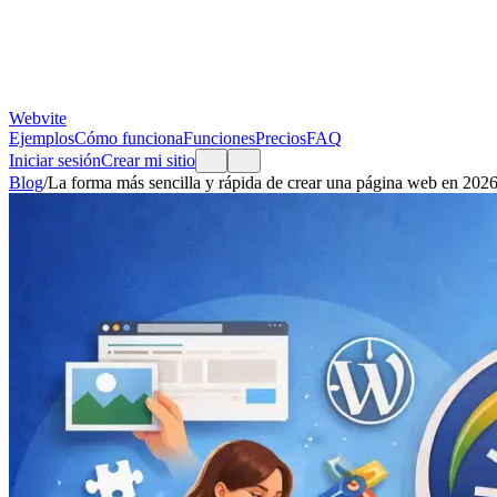
Webvite
Ejemplos
Cómo funciona
Funciones
Precios
FAQ
Iniciar sesión
Crear mi sitio
Blog
/
La forma más sencilla y rápida de crear una página web en 202