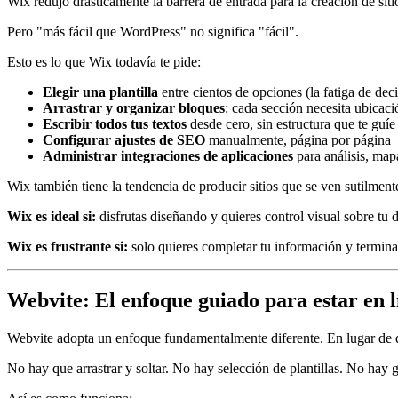
Wix redujo drásticamente la barrera de entrada para la creación de sitio
Pero "más fácil que WordPress" no significa "fácil".
Esto es lo que Wix todavía te pide:
Elegir una plantilla
entre cientos de opciones (la fatiga de deci
Arrastrar y organizar bloques
: cada sección necesita ubicac
Escribir todos tus textos
desde cero, sin estructura que te guíe
Configurar ajustes de SEO
manualmente, página por página
Administrar integraciones de aplicaciones
para análisis, mapa
Wix también tiene la tendencia de producir sitios que se ven sutilment
Wix es ideal si:
disfrutas diseñando y quieres control visual sobre tu 
Wix es frustrante si:
solo quieres completar tu información y termina
Webvite: El enfoque guiado para estar en l
Webvite adopta un enfoque fundamentalmente diferente. En lugar de dart
No hay que arrastrar y soltar. No hay selección de plantillas. No hay