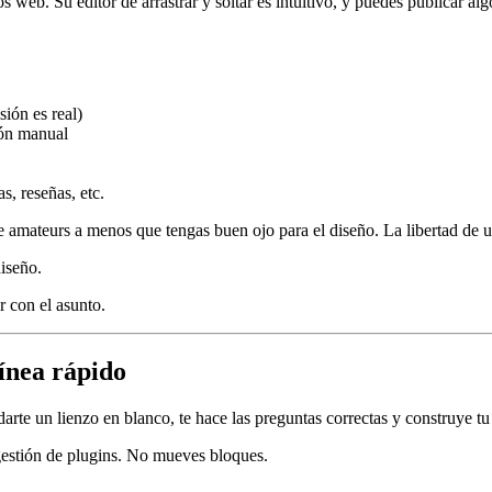
s web. Su editor de arrastrar y soltar es intuitivo, y puedes publicar alg
sión es real)
ión manual
s, reseñas, etc.
e amateurs a menos que tengas buen ojo para el diseño. La libertad de un
diseño.
r con el asunto.
ínea rápido
e un lienzo en blanco, te hace las preguntas correctas y construye tu si
 gestión de plugins. No mueves bloques.