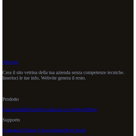
Webvite
Crea il sito vetrina della tua azienda senza competenze tecniche.
Inserisci le tue info, Webvite genera il resto.
Prodotto
Funzionalità
Prezzi
Siti realizzati con Webvite
Blog
Supporto
Contattaci
Collega il tuo dominio
Note legali