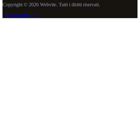
Copyright © 2026 Webvite. Tutti i diritti riservati.
FR
EN
ES
DE
IT
PT