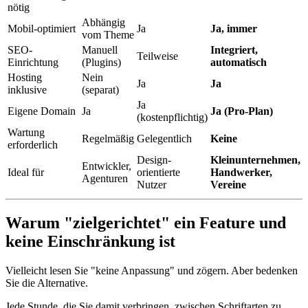
nötig
Abhängig
Mobil-optimiert
Ja
Ja, immer
vom Theme
SEO-
Manuell
Integriert,
Teilweise
Einrichtung
(Plugins)
automatisch
Hosting
Nein
Ja
Ja
inklusive
(separat)
Ja
Eigene Domain
Ja
Ja (Pro-Plan)
(kostenpflichtig)
Wartung
Regelmäßig
Gelegentlich
Keine
erforderlich
Design-
Kleinunternehmen,
Entwickler,
Ideal für
orientierte
Handwerker,
Agenturen
Nutzer
Vereine
Warum "zielgerichtet" ein Feature und
keine Einschränkung ist
Vielleicht lesen Sie "keine Anpassung" und zögern. Aber bedenken
Sie die Alternative.
Jede Stunde, die Sie damit verbringen, zwischen Schriftarten zu